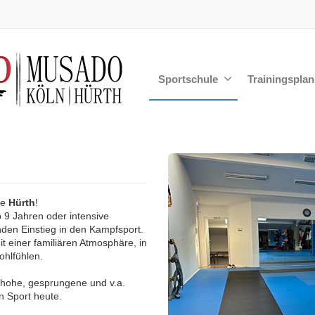
Sportschule
Trainingsplan
le
Hürth
!
 9 Jahren oder intensive
nden Einstieg in den Kampfsport.
it einer familiären Atmosphäre, in
ohlfühlen.
, hohe, gesprungene und v.a.
n Sport heute.