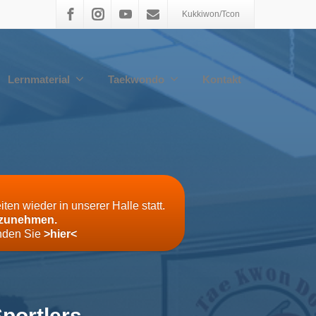
Kukkiwon/Tcon
Lernmaterial
Taekwondo
Kontakt
n wieder in unserer Halle statt.
ilzunehmen.
nden Sie
>hier<
portlers