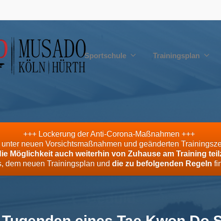
Sportschule
Trainingsplan
+++ Lockerung der Anti-Corona-Maßnahmen +++
g unter neuen Vorsichtsmaßnahmen und geänderten Trainingszeite
die Möglichkeit auch weiterhin von Zuhause am Training te
os, dem neuen Trainingsplan und
die zu befolgenden Regeln
fi
Höflichkeit
e Tugenden eines Tae Kwon Do S