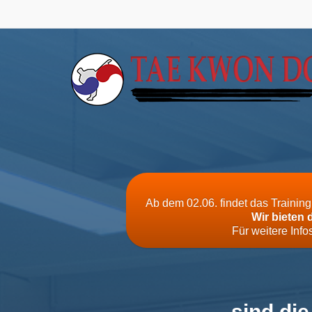
Ab dem 02.06. findet das Trainin
Wir bieten 
Für weitere Inf
sind di