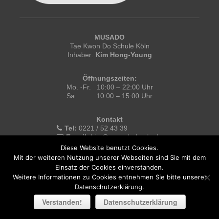
MUSADO
Tae Kwon Do Schule Köln
Inhaber:
Kim Hong-Young
Öffnungszeiten:
Mo. -Fr. 10:00 – 22:00 Uhr
Sa. 10:00 – 15:00 Uhr
Kontakt
Tel:
0221 / 52 43 39
E-mail:
kim@musado-koeln.de
E-mail (Probestunden):
musadotkd.koeln@gmail.com
Diese Website benutzt Cookies.
Mit der weiteren Nutzung unserer Webseiten sind Sie mit dem
Einsatz der Cookies einverstanden.
Weitere Informationen zu Cookies entnehmen Sie bitte unserer
Musado
- Tae Kwon Do Schule Köln © 2026 -
Impressum
|
Datenschutzerklärung.
Datenschutz
Verstanden!
Datenschutzerklärung
Login